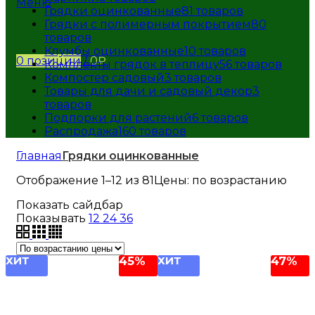
Меню
Грядки оцинкованные
81
товаров
Грядки с полимерным покрытием
80
товаров
Клумбы оцинкованные
10
товаров
0
позиции
/
0
₽
Комплекты грядок в теплицу
56
товаров
Компостер садовый
3
товаров
Товары для дачи и садовый декор
3
товаров
Подпорки для растений
6
товаров
Распродажа
160
товаров
Главная
Грядки оцинкованные
Отображение 1–12 из 81
Цены: по возрастанию
Показать сайдбар
Показывать
12
24
36
ХИТ
45%
ХИТ
47%