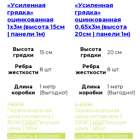
«Усиленная
«Усиленная
грядка»
грядка»
оцинкованная
оцинкованная
1х3м (высота 15см
0.65х3м (высота
| панели 1м)
20см | панели 1м)
Высота
Высота
15 см
20 см
грядки
грядки
Ребра
Ребра
8 шт.
8 шт.
жесткости
жесткости
Длина
1 метр
Длина
1 метр
коробки
(Выгодно!)
коробки
(Выгодно!)
1 900
₽
2 200
₽
Первоначальная
Первоначальная
цена составляла 1
цена составляла 2
900₽.
1 565
₽
Текущая
200₽.
1 655
₽
Текущая
цена: 1 565₽.
цена: 1 655₽.
Добавить в корзину
Добавить в корзину