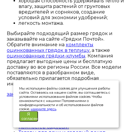
хорошая способность удерживать тепло и
влагу, защита растений от грунтовых
вредителей и сорняков, создание
условий для экономии удобрений;
легкость монтажа.
Выбирайте подходящий размер грядок и
заказывайте на сайте «Грядки Почтой».
Обратите внимание на
комплекты
оцинкованных грядок в теплицу
, а также
оцинкованные грядки-клумбы
. Компания
предлагает выгодные цены и бесплатную
доставку во все регионы России. Все модели
поставляются в разобранном виде,
обязательно прилагается подробная
инструкция по сборке.
Мы используем файлы cookies для улучшения работы
сайта. Оставаясь на нашем сайте, вы соглашаетесь с
закрыть
условиями использования файлов cookies. Чтобы
ознакомиться с нашими Положениями о
Грядки оцинкованные
конфиденциальности и об использовании файлов
cookie,
нажмите здесь
.
Грядки с полимерным покрытием
Я
Клумбы оцинкованные
согласен
Комплекты грядок в теплицу
Компостер садовый